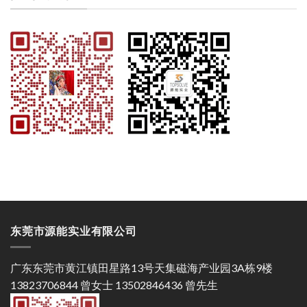
东莞市源能实业有限公司
广东东莞市黄江镇田星路13号天集磁海产业园3A栋9楼
13823706844 曾女士 13502846436 曾先生