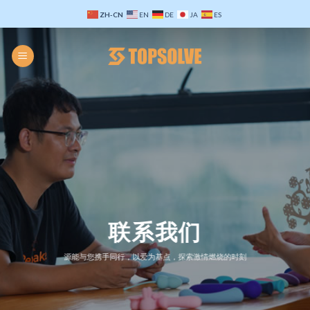
Skip
ZH-CN
EN
DE
JA
ES
to
content
联系我们
源能与您携手同行，以爱为基点，探索激情燃烧的时刻