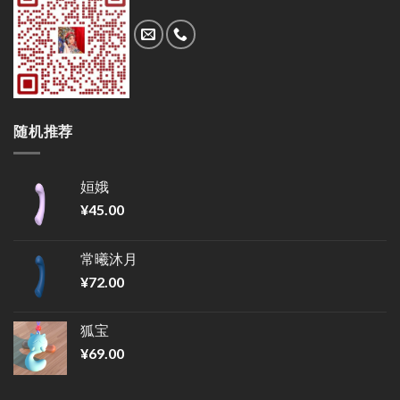
随机推荐
姮娥
¥
45.00
常曦沐月
¥
72.00
狐宝
¥
69.00