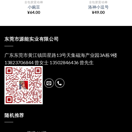
全包胶震动棒
全包胶震动棒
小豌豆
洛神小逗号
¥
64.00
¥
49.00
东莞市源能实业有限公司
广东东莞市黄江镇田星路13号天集磁海产业园3A栋9楼
13823706844 曾女士 13502846436 曾先生
随机推荐