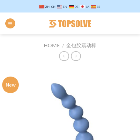
Skip
ZH-CN
EN
DE
JA
ES
to
content
HOME
/
全包胶震动棒
New