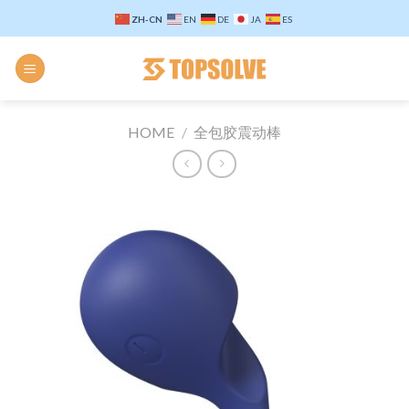
Skip
ZH-CN
EN
DE
JA
ES
to
content
HOME
/
全包胶震动棒