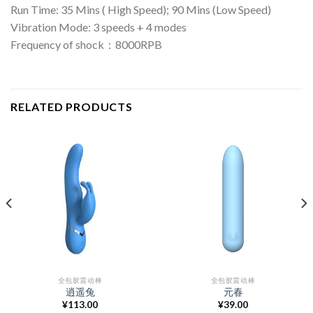
Run Time: 35 Mins ( High Speed); 90 Mins (Low Speed)
Vibration Mode: 3 speeds + 4 modes
Frequency of shock：8000RPB
RELATED PRODUCTS
全包胶震动棒
全包胶震动棒
逍遥兔
元春
¥
113.00
¥
39.00