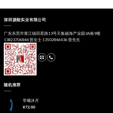
深圳源能实业有限公司
广东东莞市黄江镇田星路13号天集磁海产业园3A栋9楼
13823706844 曾女士 13502846436 曾先生
随机推荐
常曦沐月
¥
72.00